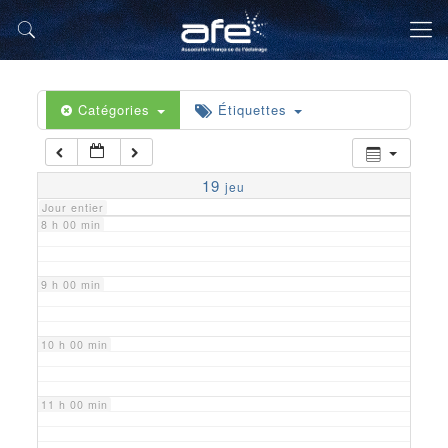
5 h 00 min
6 h 00 min
Catégories
Étiquettes
7 h 00 min
19
jeu
Jour entier
8 h 00 min
9 h 00 min
10 h 00 min
11 h 00 min