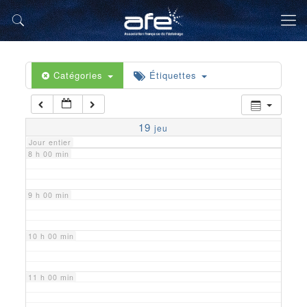
5 h 00 min
6 h 00 min
Catégories
Étiquettes
7 h 00 min
19
jeu
Jour entier
8 h 00 min
9 h 00 min
10 h 00 min
11 h 00 min