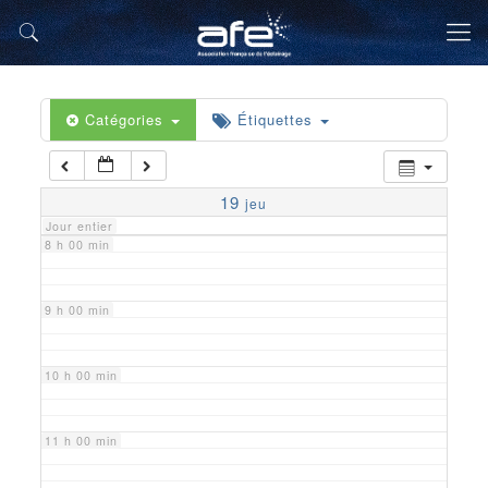
5 h 00 min
6 h 00 min
Catégories
Étiquettes
7 h 00 min
19
jeu
Jour entier
8 h 00 min
9 h 00 min
10 h 00 min
11 h 00 min