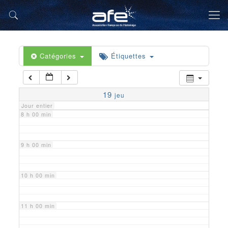
5 h 00 min
6 h 00 min
Catégories
Étiquettes
7 h 00 min
19
jeu
Jour entier
8 h 00 min
9 h 00 min
10 h 00 min
11 h 00 min