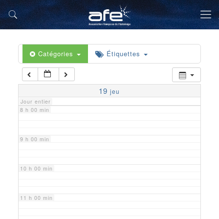
5 h 00 min
6 h 00 min
Catégories
Étiquettes
7 h 00 min
19
jeu
Jour entier
8 h 00 min
9 h 00 min
10 h 00 min
11 h 00 min