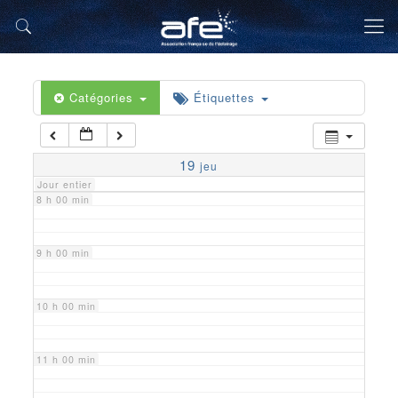
5 h 00 min
6 h 00 min
Catégories
Étiquettes
7 h 00 min
19
jeu
Jour entier
8 h 00 min
9 h 00 min
10 h 00 min
11 h 00 min