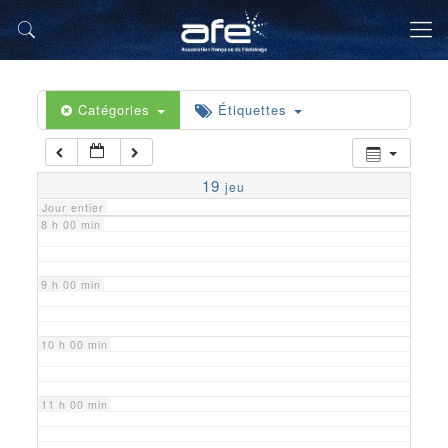
5 h 00 min
6 h 00 min
Catégories
Étiquettes
7 h 00 min
19
jeu
Jour entier
8 h 00 min
9 h 00 min
10 h 00 min
11 h 00 min