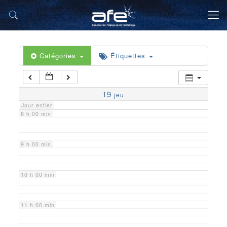
5 h 00 min
6 h 00 min
Catégories
Étiquettes
7 h 00 min
19
jeu
Jour entier
8 h 00 min
9 h 00 min
10 h 00 min
11 h 00 min