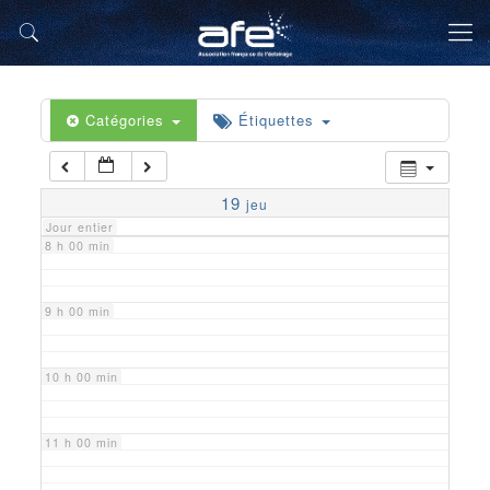
5 h 00 min
6 h 00 min
Catégories
Étiquettes
7 h 00 min
19
jeu
Jour entier
8 h 00 min
9 h 00 min
10 h 00 min
11 h 00 min