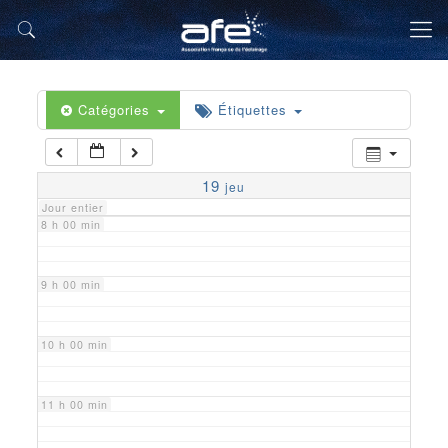
5 h 00 min
6 h 00 min
Catégories
Étiquettes
7 h 00 min
19
jeu
Jour entier
8 h 00 min
9 h 00 min
10 h 00 min
11 h 00 min