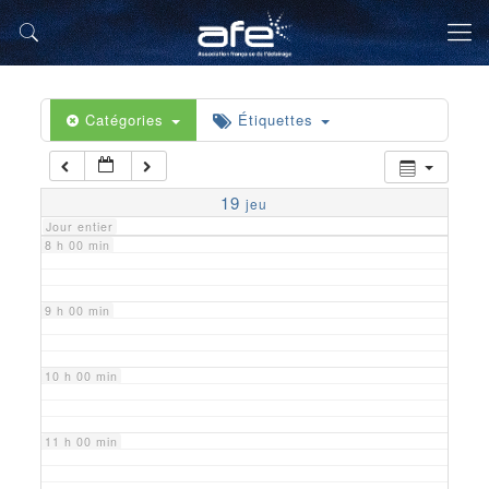
5 h 00 min
6 h 00 min
Catégories
Étiquettes
7 h 00 min
19
jeu
Jour entier
8 h 00 min
9 h 00 min
10 h 00 min
11 h 00 min