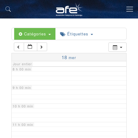
5 h 00 min
6 h 00 min
Catégories
Étiquettes
7 h 00 min
18
mer
Jour entier
8 h 00 min
9 h 00 min
10 h 00 min
11 h 00 min