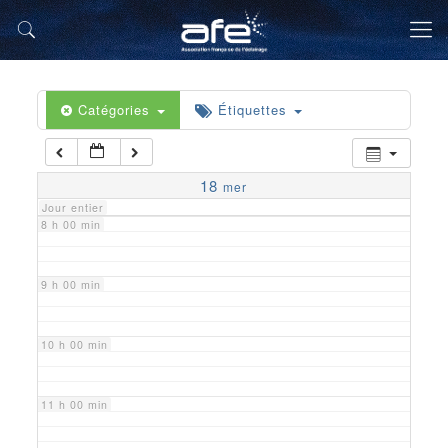
5 h 00 min
6 h 00 min
Catégories
Étiquettes
7 h 00 min
18
mer
Jour entier
8 h 00 min
9 h 00 min
10 h 00 min
11 h 00 min