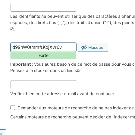
Les identifiants ne peuvent utiliser que des caractères alphan
espaces, des tirets bas ("_"), des traits d’union ("-"), des point
@.
Masquer
Forte
Important :
Vous aurez besoin de ce mot de passe pour vous c
Pensez à le stocker dans un lieu sûr.
Vérifiez bien cette adresse e-mail avant de continuer.
Visibilité
Demander aux moteurs de recherche de ne pas indexer ce 
par
les
Certains moteurs de recherche peuvent décider de l’indexer ma
moteurs
de
recherche