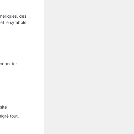
umériques, des
s et le symbole
onnecter.
site
lgré tout.