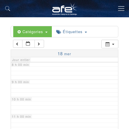
5 h 00 min
6 h 00 min
Catégories
Étiquettes
7 h 00 min
18
mer
Jour entier
8 h 00 min
9 h 00 min
10 h 00 min
11 h 00 min