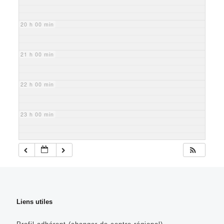
20 h 00 min
21 h 00 min
22 h 00 min
23 h 00 min
Liens utiles