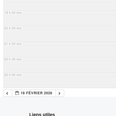
19 h 00 min
20 h 00 min
21 h 00 min
22 h 00 min
23 h 00 min
18 FÉVRIER 2026
Liens utiles