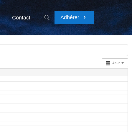
Adhérer
a
Contact
Jour