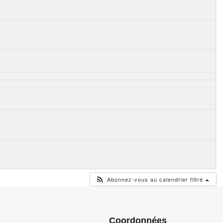
Abonnez-vous au calendrier filtré
Coordonnées