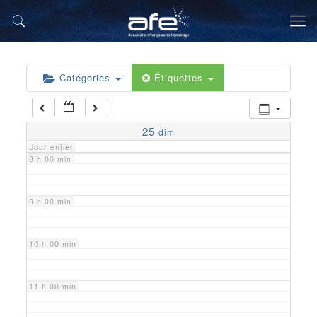
5 h 00 min
6 h 00 min
Catégories
Étiquettes
7 h 00 min
25
dim
Jour entier
8 h 00 min
9 h 00 min
10 h 00 min
11 h 00 min