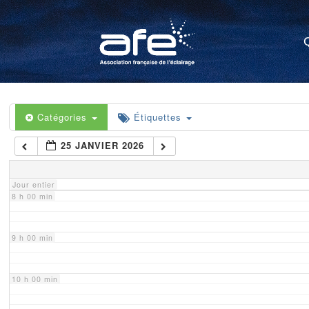
4 h 00 min
5 h 00 min
6 h 00 min
Catégories
Étiquettes
25 JANVIER 2026
7 h 00 min
Jour entier
8 h 00 min
9 h 00 min
10 h 00 min