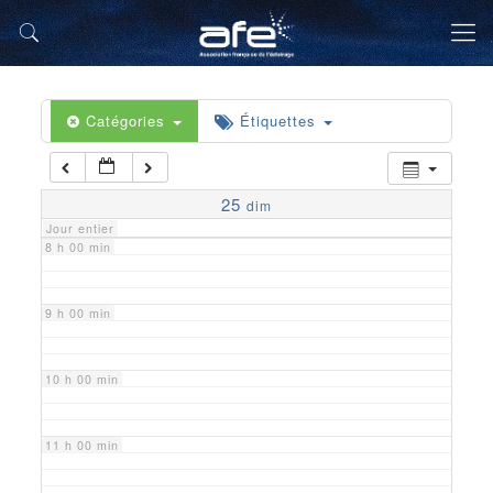
5 h 00 min
6 h 00 min
Catégories
Étiquettes
7 h 00 min
25
dim
Jour entier
8 h 00 min
9 h 00 min
10 h 00 min
11 h 00 min