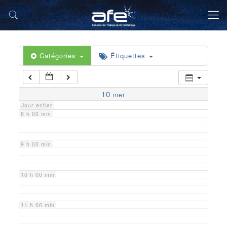
5 h 00 min
6 h 00 min
Catégories
Étiquettes
7 h 00 min
10
mer
Jour entier
8 h 00 min
9 h 00 min
10 h 00 min
11 h 00 min