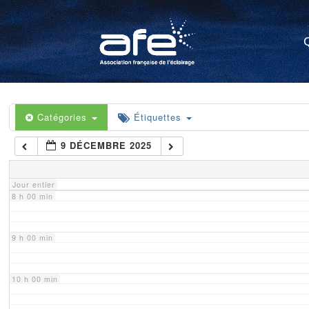
4 h 00 min
5 h 00 min
6 h 00 min
Catégories
Étiquettes
9 DÉCEMBRE 2025
7 h 00 min
Jour entier
8 h 00 min
9 h 00 min
10 h 00 min