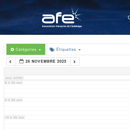
4 h 00 min
5 h 00 min
6 h 00 min
Catégories
Étiquettes
26 NOVEMBRE 2025
7 h 00 min
Jour entier
8 h 00 min
9 h 00 min
10 h 00 min