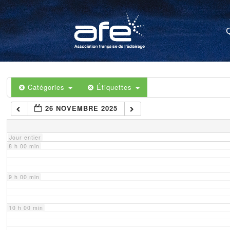
4 h 00 min
5 h 00 min
6 h 00 min
Catégories
Étiquettes
26 NOVEMBRE 2025
7 h 00 min
Jour entier
8 h 00 min
9 h 00 min
10 h 00 min