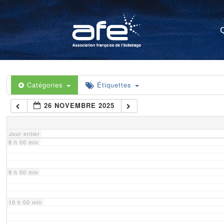
4 h 00 min
5 h 00 min
6 h 00 min
Catégories
Étiquettes
26 NOVEMBRE 2025
7 h 00 min
Jour entier
8 h 00 min
9 h 00 min
10 h 00 min