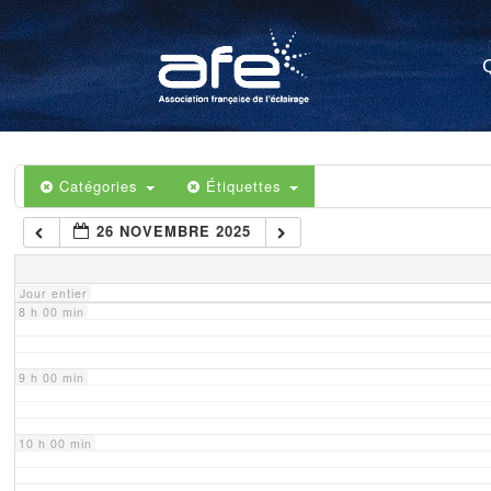
4 h 00 min
5 h 00 min
6 h 00 min
Catégories
Étiquettes
26 NOVEMBRE 2025
7 h 00 min
Jour entier
8 h 00 min
9 h 00 min
10 h 00 min