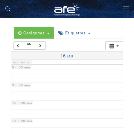
5 h 00 min
6 h 00 min
Catégories
Étiquettes
7 h 00 min
16
jeu
Jour entier
8 h 00 min
9 h 00 min
10 h 00 min
11 h 00 min