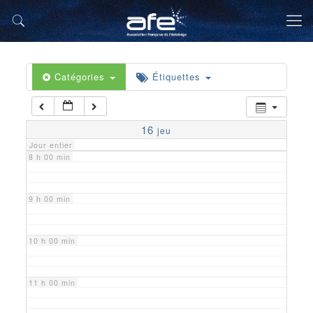
5 h 00 min
6 h 00 min
Catégories
Étiquettes
7 h 00 min
16
jeu
Jour entier
8 h 00 min
9 h 00 min
10 h 00 min
11 h 00 min