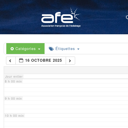
4 h 00 min
5 h 00 min
6 h 00 min
Catégories
Étiquettes
16 OCTOBRE 2025
7 h 00 min
Jour entier
8 h 00 min
9 h 00 min
10 h 00 min