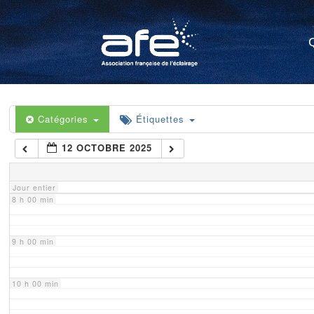
4 h 00 min
5 h 00 min
6 h 00 min
Catégories
Étiquettes
12 OCTOBRE 2025
7 h 00 min
Jour entier
8 h 00 min
9 h 00 min
10 h 00 min