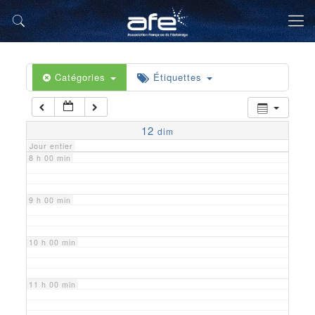
5 h 00 min
6 h 00 min
Catégories
Étiquettes
7 h 00 min
12
dim
Jour entier
8 h 00 min
9 h 00 min
10 h 00 min
11 h 00 min