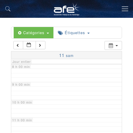
5 h 00 min
6 h 00 min
Catégories
Étiquettes
7 h 00 min
11
sam
Jour entier
8 h 00 min
9 h 00 min
10 h 00 min
11 h 00 min