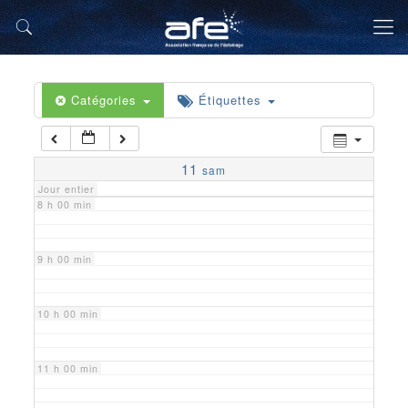
5 h 00 min
6 h 00 min
Catégories
Étiquettes
7 h 00 min
11
sam
Jour entier
8 h 00 min
9 h 00 min
10 h 00 min
11 h 00 min