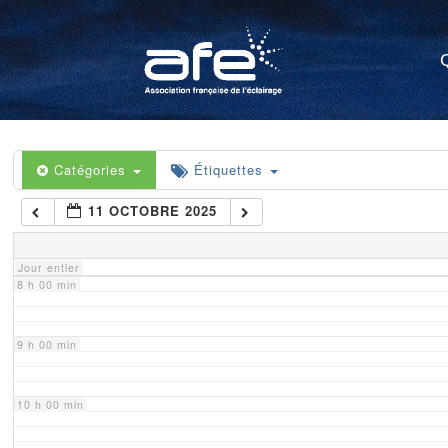
4 h 00 min
5 h 00 min
6 h 00 min
Catégories
Étiquettes
11 OCTOBRE 2025
7 h 00 min
Jour entier
8 h 00 min
9 h 00 min
10 h 00 min