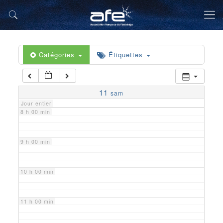
5 h 00 min
6 h 00 min
Catégories
Étiquettes
7 h 00 min
11
sam
Jour entier
8 h 00 min
9 h 00 min
10 h 00 min
11 h 00 min