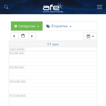
5 h 00 min
6 h 00 min
Catégories
Étiquettes
7 h 00 min
11
sam
Jour entier
8 h 00 min
9 h 00 min
10 h 00 min
11 h 00 min