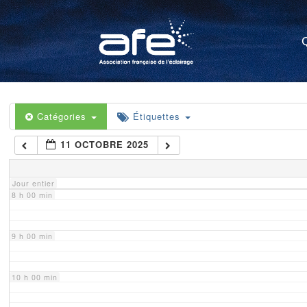
4 h 00 min
5 h 00 min
6 h 00 min
Catégories
Étiquettes
11 OCTOBRE 2025
7 h 00 min
Jour entier
8 h 00 min
9 h 00 min
10 h 00 min