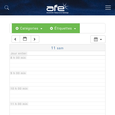
5 h 00 min
6 h 00 min
Catégories
Étiquettes
7 h 00 min
11
sam
Jour entier
8 h 00 min
9 h 00 min
10 h 00 min
11 h 00 min