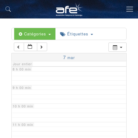
5 h 00 min
6 h 00 min
Catégories
Étiquettes
7 h 00 min
7
mar
Jour entier
8 h 00 min
9 h 00 min
10 h 00 min
11 h 00 min