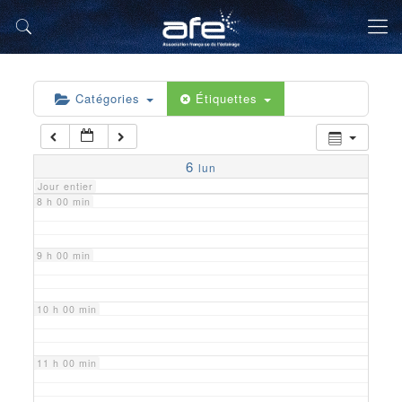
5 h 00 min
6 h 00 min
Catégories
Étiquettes
7 h 00 min
6
lun
Jour entier
8 h 00 min
9 h 00 min
10 h 00 min
11 h 00 min