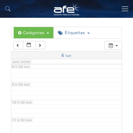
5 h 00 min
6 h 00 min
Catégories
Étiquettes
7 h 00 min
6
lun
Jour entier
8 h 00 min
9 h 00 min
10 h 00 min
11 h 00 min