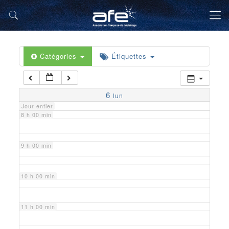
5 h 00 min
6 h 00 min
Catégories
Étiquettes
7 h 00 min
6
lun
Jour entier
8 h 00 min
9 h 00 min
10 h 00 min
11 h 00 min