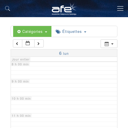
5 h 00 min
6 h 00 min
Catégories
Étiquettes
7 h 00 min
6
lun
Jour entier
8 h 00 min
9 h 00 min
10 h 00 min
11 h 00 min