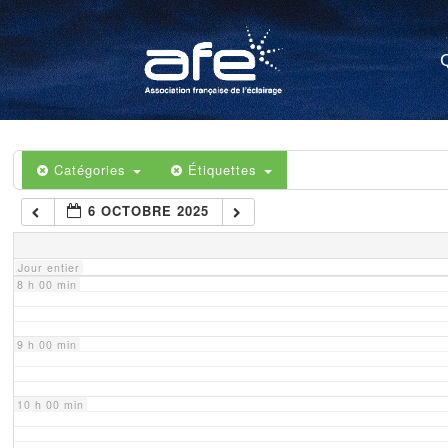
4 h 00 min
5 h 00 min
6 h 00 min
Catégories
Étiquettes
6 OCTOBRE 2025
7 h 00 min
Jour entier
8 h 00 min
9 h 00 min
10 h 00 min