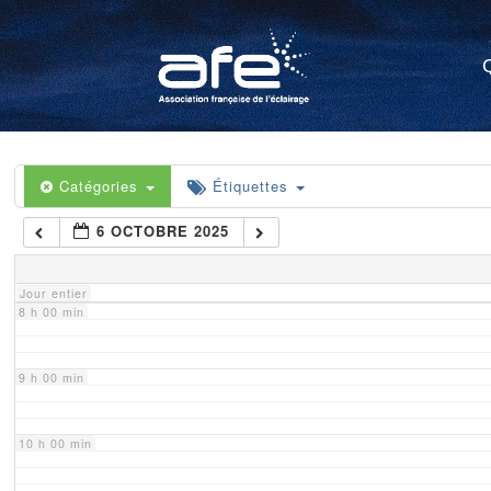
4 h 00 min
5 h 00 min
6 h 00 min
Catégories
Étiquettes
6 OCTOBRE 2025
7 h 00 min
Jour entier
8 h 00 min
9 h 00 min
10 h 00 min