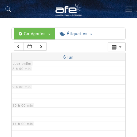
5 h 00 min
6 h 00 min
Catégories
Étiquettes
7 h 00 min
6
lun
Jour entier
8 h 00 min
9 h 00 min
10 h 00 min
11 h 00 min