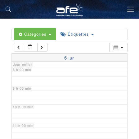
5 h 00 min
6 h 00 min
Catégories
Étiquettes
7 h 00 min
6
lun
Jour entier
8 h 00 min
9 h 00 min
10 h 00 min
11 h 00 min