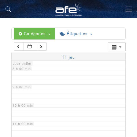
5 h 00 min
6 h 00 min
Catégories
Étiquettes
7 h 00 min
11
jeu
Jour entier
8 h 00 min
9 h 00 min
10 h 00 min
11 h 00 min