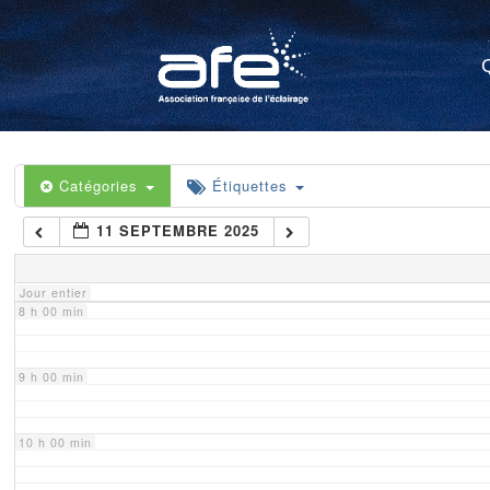
4 h 00 min
5 h 00 min
6 h 00 min
Catégories
Étiquettes
11 SEPTEMBRE 2025
7 h 00 min
Jour entier
8 h 00 min
9 h 00 min
10 h 00 min