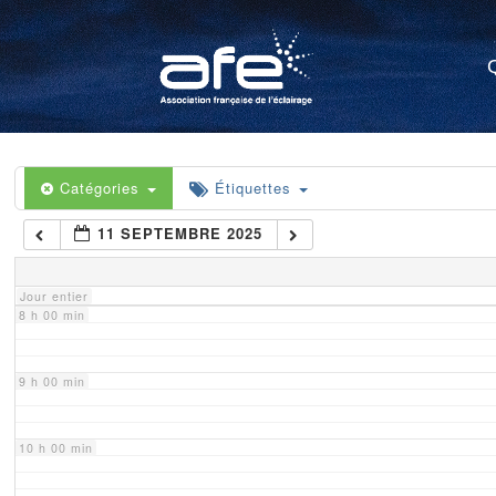
4 h 00 min
5 h 00 min
6 h 00 min
Catégories
Étiquettes
11 SEPTEMBRE 2025
7 h 00 min
Jour entier
8 h 00 min
9 h 00 min
10 h 00 min